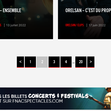
– ENSEMBLE
ORELSAN – C’EST DU PRO
S
13 juillet 2022
ORELSAN/ CLIPS
17 juin 2022
<
1
2
3
4
…
20
>