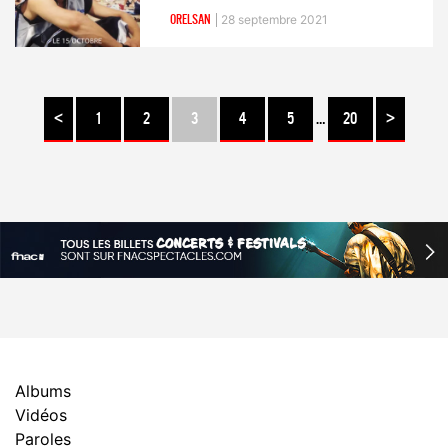
ORELSAN
28 septembre 2021
<
1
2
3
4
5
…
20
>
Albums
Vidéos
Paroles