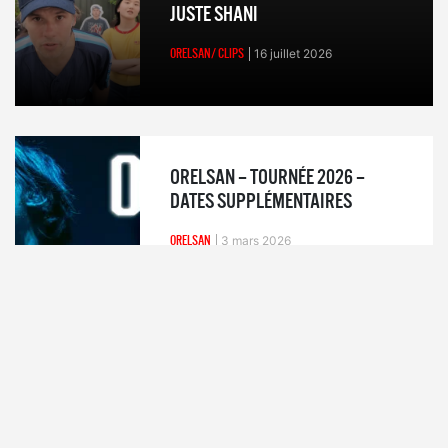
JUSTE SHANI
ORELSAN/ CLIPS
16 juillet 2026
ORELSAN – TOURNÉE 2026 –
DATES SUPPLÉMENTAIRES
ORELSAN
3 mars 2026
ORELSAN – ENCORE UNE FOIS
FEAT YAMÊ
ORELSAN/ CLIPS
24 février 2026