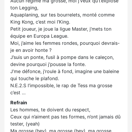
Aucun régime ma grosse, moi j’veux qu’t’explose
ton Legging,
Aquaplaning, sur tes bourrelets, monté comme
King Kong, c’est moi l’King.
Petit joueur, je joue la ligue Master, j’mets ton
équipe en Europa League.
Moi, j’aime les femmes rondes, pourquoi devrais-
je en avoir honte ?
J’suis un ponte, fusil à pompe dans le caleçon,
devine pourquoi j’pousse la fonte.
J’me défonce, j’roule à fond, imagine une baleine
qui touche le plafond.
N.E.2.S l’impossible, le rap de Tess ma grosse
c’est …
Refrain
Les hommes, te doivent du respect,
Ceux qui n’aiment pas tes formes, n’ont jamais dû
tester, (yeah)
Ma grosse (hey), ma grosse (hey), ma grosse