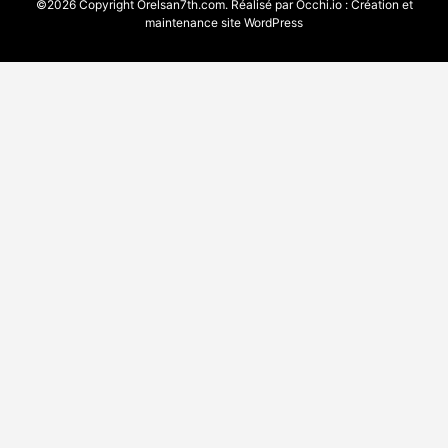
©2026 Copyright Orelsan7th.com. Réalisé par
Occhi.io
:
Création et
maintenance site WordPress