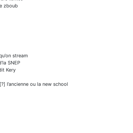
 le zboub
é qu’on stream
 d’la SNEP
dit Kery
[?] l’ancienne ou la new school