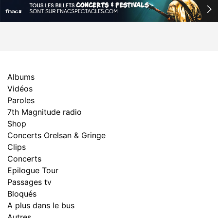
Albums
Vidéos
Paroles
7th Magnitude radio
Shop
Concerts Orelsan & Gringe
Clips
Concerts
Epilogue Tour
Passages tv
Bloqués
A plus dans le bus
Autres