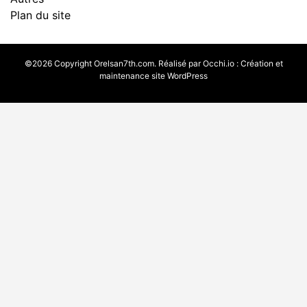
Plan du site
©2026 Copyright Orelsan7th.com. Réalisé par
Occhi.io
:
Création et
maintenance site WordPress