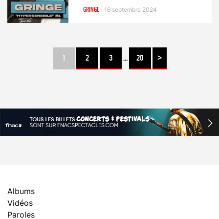
GRINGE
16 septembre 2024
1
2
3
…
20
>
Albums
Vidéos
Paroles