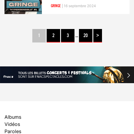
GRINGE
16 septembre 2024
1
2
3
…
20
>
Albums
Vidéos
Paroles