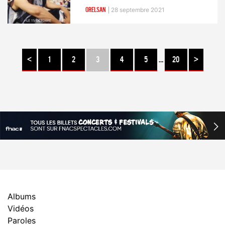
ORELSAN
28 septembre 2021
<
1
2
3
4
5
…
20
>
Albums
Vidéos
Paroles