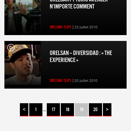
N’IMPORTE COMMENT
ORELSAN/ CLIPS
23 juillet 2010
ORELSAN – DIVERSIDAD : « THE
EXPERIENCE »
ORELSAN/ CLIPS
20 juillet 2010
<
1
…
17
18
19
20
>