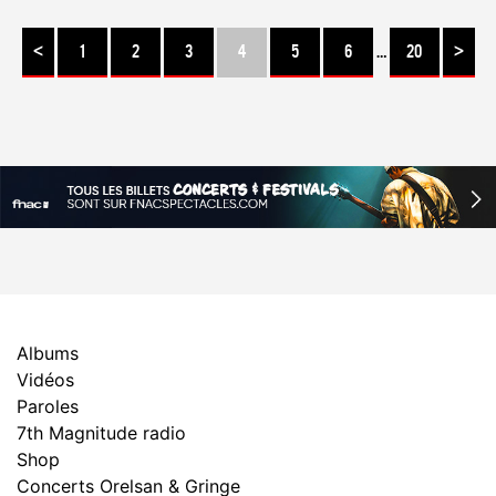
<
1
2
3
4
5
6
…
20
>
Albums
Vidéos
Paroles
7th Magnitude radio
Shop
Concerts Orelsan & Gringe