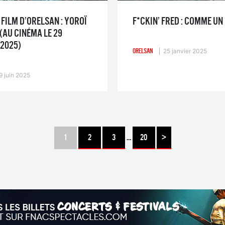
FILM D’ORELSAN : YOROÏ
F*CKIN’ FRED : COMME U
(AU CINÉMA LE 29
2025)
ORELSAN
25 janvier 2025
9 juin 2025
1
2
3
…
20
>