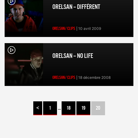
ORELSAN – DIFFÉRENT
ORELSAN/ CLIPS
10 avril 2009
ORELSAN – NO LIFE
ORELSAN/ CLIPS
18 décembre 2008
<
1
…
18
19
20