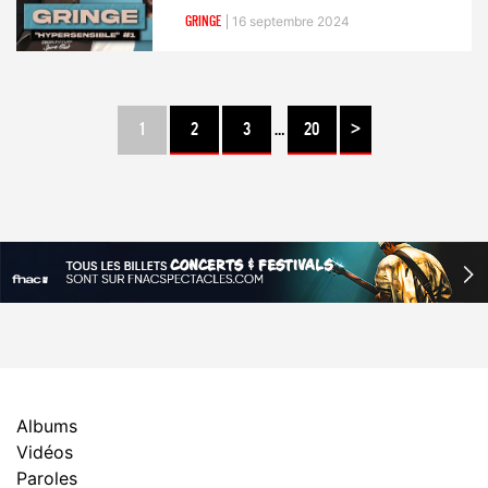
GRINGE
16 septembre 2024
1
2
3
…
20
>
Albums
Vidéos
Paroles