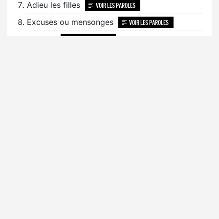
Adieu les filles
VOIR LES PAROLES
Excuses ou mensonges
VOIR LES PAROLES
Dis-moi
VOIR LES PAROLES
Rêves bizarres feat. Damso
VOIR LES PAROLES
VOIR LE CLIP
Epilogue
VOIR LES PAROLES